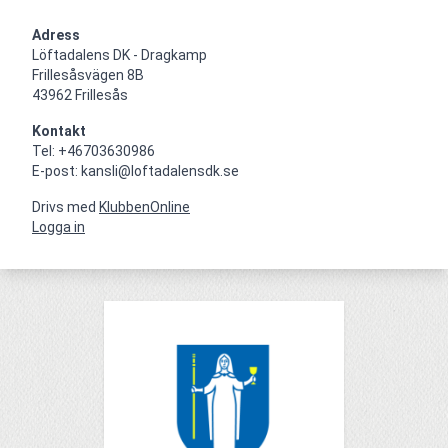
Adress
Löftadalens DK - Dragkamp

Frillesåsvägen 8B

43962 Frillesås
Kontakt
Tel: +46703630986

E-post: kansli@loftadalensdk.se
Drivs med
KlubbenOnline
Logga in