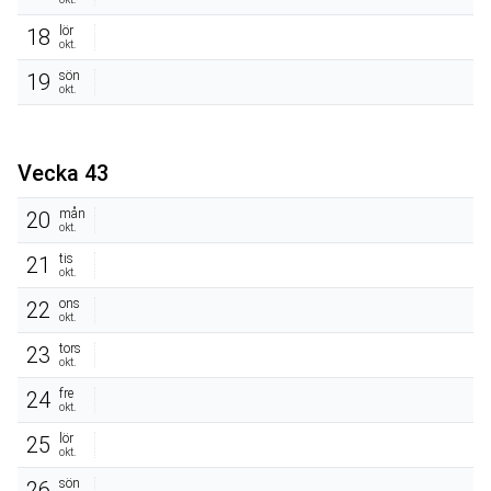
lör
18
okt.
sön
19
okt.
Vecka 43
mån
20
okt.
tis
21
okt.
ons
22
okt.
tors
23
okt.
fre
24
okt.
lör
25
okt.
sön
26