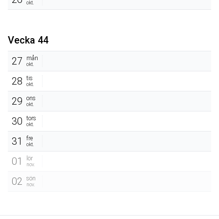
okt.
Vecka 44
mån
27
okt.
tis
28
okt.
ons
29
okt.
tors
30
okt.
fre
31
okt.
lör
01
nov.
sön
02
nov.