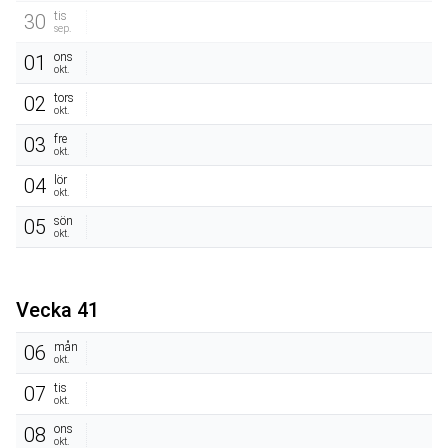
tis
30
sep.
ons
01
okt.
tors
02
okt.
fre
03
okt.
lör
04
okt.
sön
05
okt.
Vecka 41
mån
06
okt.
tis
07
okt.
ons
08
okt.