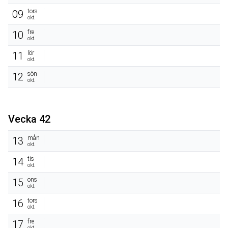
tors
09
okt.
fre
10
okt.
lör
11
okt.
sön
12
okt.
Vecka 42
mån
13
okt.
tis
14
okt.
ons
15
okt.
tors
16
okt.
fre
17
okt.