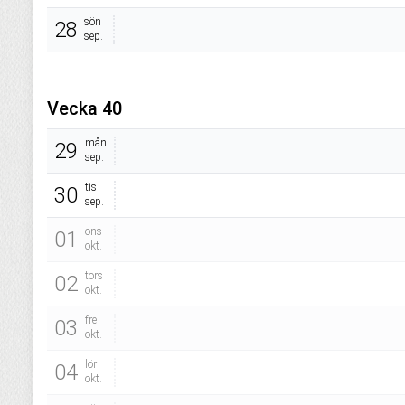
sön
28
sep.
Vecka 40
mån
29
sep.
tis
30
sep.
ons
01
okt.
tors
02
okt.
fre
03
okt.
lör
04
okt.