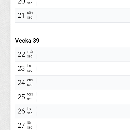
20
sep.
sön
21
sep.
Vecka 39
mån
22
sep.
tis
23
sep.
ons
24
sep.
tors
25
sep.
fre
26
sep.
lör
27
sep.