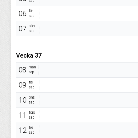
sep.
lör
06
sep.
sön
07
sep.
Vecka 37
mån
08
sep.
tis
09
sep.
ons
10
sep.
tors
11
sep.
fre
12
sep.