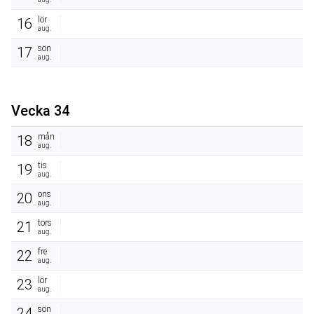
lör
16
aug.
sön
17
aug.
Vecka 34
mån
18
aug.
tis
19
aug.
ons
20
aug.
tors
21
aug.
fre
22
aug.
lör
23
aug.
sön
24