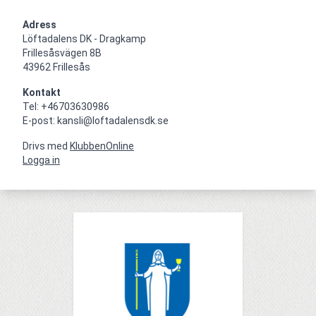
Adress
Löftadalens DK - Dragkamp

Frillesåsvägen 8B

43962 Frillesås
Kontakt
Tel: +46703630986

E-post: kansli@loftadalensdk.se
Drivs med
KlubbenOnline
Logga in