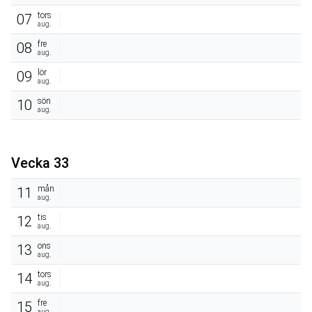
tors
07
aug.
fre
08
aug.
lör
09
aug.
sön
10
aug.
Vecka 33
mån
11
aug.
tis
12
aug.
ons
13
aug.
tors
14
aug.
fre
15
aug.