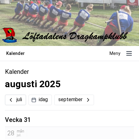
Kalender
Meny
Kalender
augusti 2025
juli
idag
september
Vecka 31
mån
28
jul.