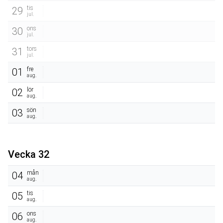
tis
29
jul.
ons
30
jul.
tors
31
jul.
fre
01
aug.
lör
02
aug.
sön
03
aug.
Vecka 32
mån
04
aug.
tis
05
aug.
ons
06
aug.