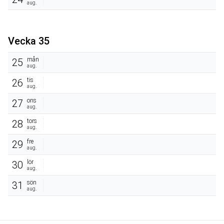
aug.
Vecka 35
mån
25
aug.
tis
26
aug.
ons
27
aug.
tors
28
aug.
fre
29
aug.
lör
30
aug.
sön
31
aug.