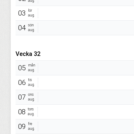
aug.
lör
03
aug.
sön
04
aug.
Vecka 32
mån
05
aug.
tis
06
aug.
ons
07
aug.
tors
08
aug.
fre
09
aug.