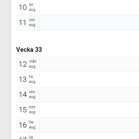
lör
10
aug.
sön
11
aug.
Vecka 33
mån
12
aug.
tis
13
aug.
ons
14
aug.
tors
15
aug.
fre
16
aug.
lör