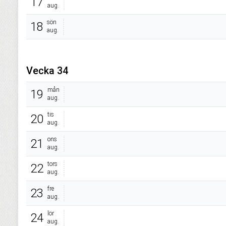
17
aug.
sön
18
aug.
Vecka 34
mån
19
aug.
tis
20
aug.
ons
21
aug.
tors
22
aug.
fre
23
aug.
lör
24
aug.