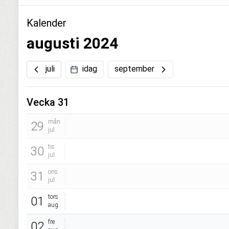
Kalender
augusti 2024
juli
idag
september
Vecka 31
mån
29
jul.
tis
30
jul.
ons
31
jul.
tors
01
aug.
fre
02