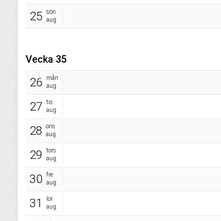
sön
25
aug.
Vecka 35
mån
26
aug.
tis
27
aug.
ons
28
aug.
tors
29
aug.
fre
30
aug.
lör
31
aug.