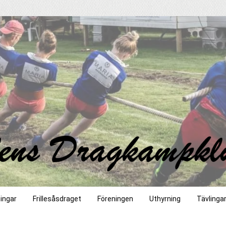
ingar
Frillesåsdraget
Föreningen
Uthyrning
Tävlinga