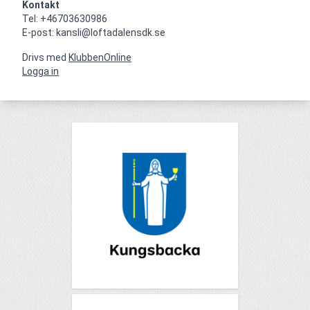
Kontakt
Tel: +46703630986

E-post: kansli@loftadalensdk.se
Drivs med
KlubbenOnline
Logga in